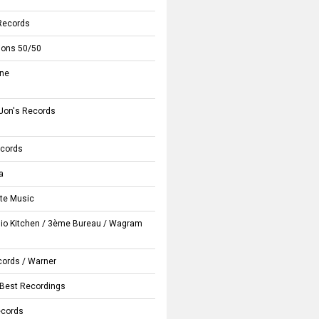
Records
ions 50/50
une
Jon's Records
ecords
a
te Music
io Kitchen
/
3ème Bureau
/
Wagram
cords
/
Warner
Best Recordings
ecords