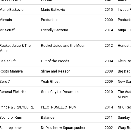
Mario Batkovic
Mario Batkovic
2015
Invada 
Mirwais
Production
2000
Product
Mr. Scruff
Friendly Bacteria
2014
Ninja T
Rocket Juice & The
Rocket Juice and the Moon
2012
Honest 
Moon
Seelenluft
Out of the Woods
2004
Klein R
Roots Manuva
Slime and Reason
2008
Big Dad
Zero 7
Yeah Ghost
2009
New Sta
General Elektriks
Good City for Dreamers
2010
The Aud
Music
Prince
&
3RDEYEGIRL
PLECTRUMELECTRUM
2014
NPG Re
Sound of Rum
Balance
2011
Sunday 
Squarepusher
Do You Know Squarepusher
2002
Warp R