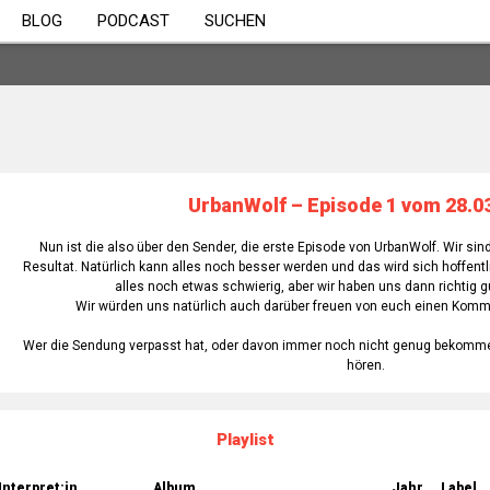
BLOG
PODCAST
SUCHEN
UrbanWolf – Episode 1 vom 28.0
Nun ist die also über den Sender, die erste Episode von UrbanWolf. Wir si
Resultat. Natürlich kann alles noch besser werden und das wird sich hoffen
alles noch etwas schwierig, aber wir haben uns dann richtig gu
Wir würden uns natürlich auch darüber freuen von euch einen Komm
Wer die Sendung verpasst hat, oder davon immer noch nicht genug bekommen
hören.
Playlist
Interpret:in
Album
Jahr
Label