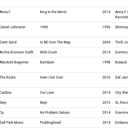
Anna F.
King In the Mirror
2014
Anna F.
Record
Daniel Johnston
1990
1990
Shimmy
Giant Sand
Is All Over The Map
2004
Thrill 
Archie Bronson Outfit
Wild Crush
2014
Domino
Absolute Beginner
Bambule
1998
Buback 
The Roots
How I Got Over
2010
Def Jam
Caribou
Our Love
2014
City Sla
Ibeyi
Ibeyi
2015
XL Reco
Oy
No Problem Saloon
2014
Gramme
Ball Park Music
Puddinghead
2014
Embass