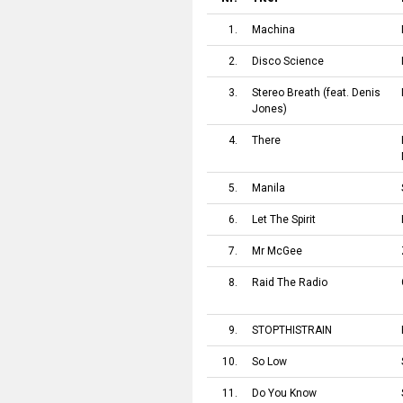
1.
Machina
2.
Disco Science
3.
Stereo Breath
(feat.
Denis
Jones
)
4.
There
5.
Manila
6.
Let The Spirit
7.
Mr McGee
8.
Raid The Radio
9.
STOPTHISTRAIN
10.
So Low
11.
Do You Know