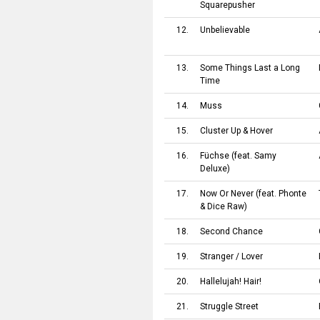
Squarepusher
12.
Unbelievable
13.
Some Things Last a Long
Time
14.
Muss
15.
Cluster Up & Hover
16.
Füchse
(feat.
Samy
Deluxe
)
17.
Now Or Never
(feat.
Phonte
&
Dice Raw
)
18.
Second Chance
19.
Stranger / Lover
20.
Hallelujah! Hair!
21.
Struggle Street