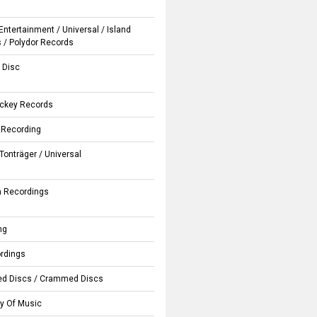
 Entertainment
/
Universal
/
Island
s
/
Polydor Records
 Disc
Jockey Records
 Recording
Tonträger
/
Universal
 Recordings
ng
rdings
d Discs
/
Crammed Discs
y Of Music