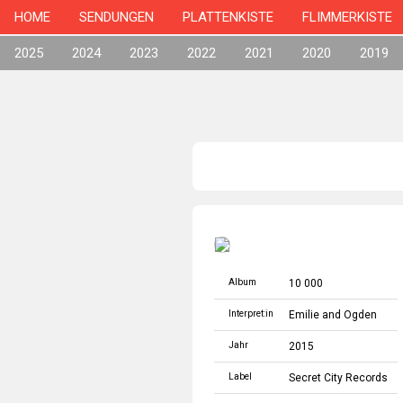
HOME
SENDUNGEN
PLATTENKISTE
FLIMMERKISTE
2025
2024
2023
2022
2021
2020
2019
Album
10 000
Interpret:in
Emilie and Ogden
Jahr
2015
Label
Secret City Records