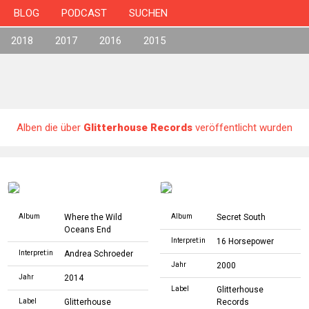
BLOG
PODCAST
SUCHEN
2018
2017
2016
2015
Alben die über
Glitterhouse Records
veröffentlicht wurden
Album
Where the Wild
Album
Secret South
Oceans End
Interpret:in
16 Horsepower
Interpret:in
Andrea Schroeder
Jahr
2000
Jahr
2014
Label
Glitterhouse
Label
Glitterhouse
Records