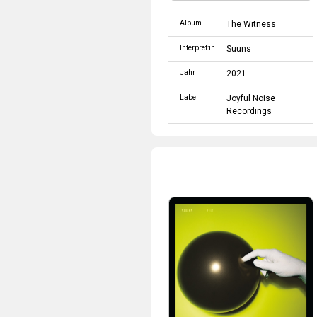
Album
The Witness
Interpret:in
Suuns
Jahr
2021
Label
Joyful Noise
Recordings