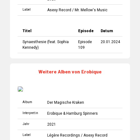
Label
Asexy Record
/
Mr. Mellow's Music
Titel
Episode
Datum
Synaesthesie
(feat.
Sophia
Episode
20.01.2024
Kennedy
)
109
Weitere Alben von Erobique
Album
Der Magische Kraken
Interpret:in
Erobique
&
Hamburg Spinners
Jahr
2021
Label
Légère Recordings
/
Asexy Record