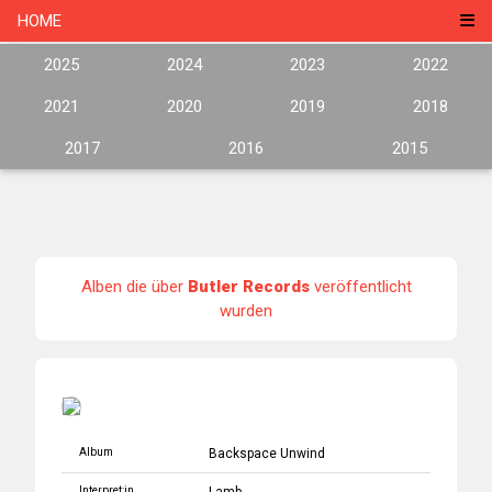
HOME
2025
2024
2023
2022
2021
2020
2019
2018
2017
2016
2015
Alben die über
Butler Records
veröffentlicht
wurden
Album
Backspace Unwind
Interpret:in