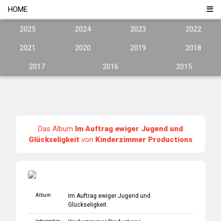
HOME
2025
2024
2023
2022
2021
2020
2019
2018
2017
2016
2015
Das Album
Im Auftrag ewiger Jugend und
Glückseligkeit
von
Kinderzimmer Productions
Album
Im Auftrag ewiger Jugend und
Glückseligkeit