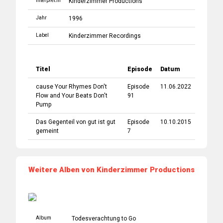
Interpret:in
Kinderzimmer Productions
Jahr
1996
Label
Kinderzimmer Recordings
Titel
Episode
Datum
cause Your Rhymes Don't
Episode
11.06.2022
Flow and Your Beats Don't
91
Pump
Das Gegenteil von gut ist gut
Episode
10.10.2015
gemeint
7
Weitere Alben von Kinderzimmer Productions
Album
Todesverachtung to Go