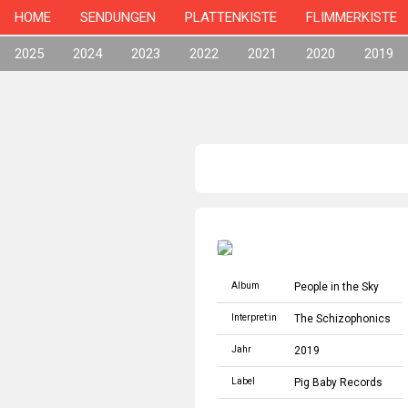
HOME
SENDUNGEN
PLATTENKISTE
FLIMMERKISTE
2025
2024
2023
2022
2021
2020
2019
Album
People in the Sky
Interpret:in
The Schizophonics
Jahr
2019
Label
Pig Baby Records